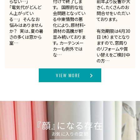
らない…」
付けで終了しま
前年より反響が大
「電気代がどんど
す。 国際的な社
きく、たくさんのお
ん上がってい
会問題となってい
問合せをいただい
る…」 そんなお
る中東情勢の悪
ております。
悩みはありません
化により、原材料・
か？ 実は、夏の暑
資材の高騰が軒
有効期限は4月30
さの多くは窓から
並み続いておりま
日（木）までとなり
室…
す。 カーテンメー
ますので、窓周り
カーも例外では
のリフォームや買
な…
い替えをご検討中
の方…
VIEW MORE
『顔』になる存在
お気に入りの空間