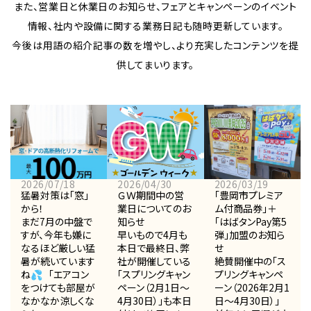
また、営業日と休業日のお知らせ、フェアとキャンペーンのイベント
情報、社内や設備に関する業務日記も随時更新しています。
今後は用語の紹介記事の数を増やし、より充実したコンテンツを提
供してまいります。
2026/07/18
2026/04/30
2026/03/19
猛暑対策は「窓」
ＧＷ期間中の営
「豊岡市プレミア
から！
業日についてのお
ム付商品券」＋
まだ7月の中盤で
知らせ
「はばタンPay第5
すが、今年も嫌に
早いもので4月も
弾」加盟のお知ら
なるほど厳しい猛
本日で最終日、弊
せ
暑が続いています
社が開催している
絶賛開催中の「ス
ね💦 「エアコン
「スプリングキャン
プリングキャンペ
をつけても部屋が
ペーン（2月1日～
ーン（2026年2月1
なかなか涼しくな
4月30日）」も本日
日～4月30日）」