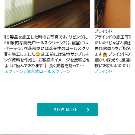
ブラインド
吹
に
ブラインドの施工写真です。 以前、外付けロールを施工させていた
今
は
だいた「じゃぱん商会」様が、新事務所を設けられたということで、
横
リ
再び窓周りをご指名いただきました😊❗ 誠にありがとうござい
工
ルを
ます🙇 ブラインドの利点は、スラット(羽根)の角度を変えることで、
面
させ
細かい採光や、風通しができることです☺✨ シーンに合わせて柔
こ
軟にお使いいただければ幸いです🙌
り
ブラインド
…
VIEW MORE