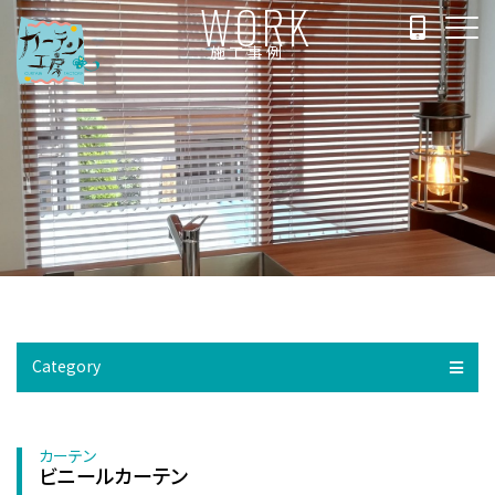
WORK
施工事例
Category
カーテン
ビニールカーテン