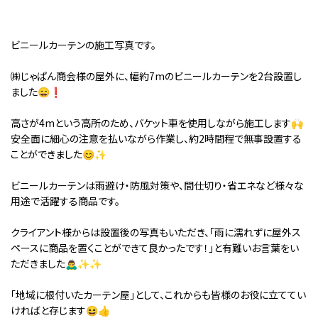
ビニールカーテンの施工写真です。⁡
⁡㈱じゃぱん商会様の屋外に、幅約7mのビニールカーテンを2台設置し
ました😄❗⁡
⁡高さが4mという高所のため、バケット車を使用しながら施工します🙌⁡
安全面に細心の注意を払いながら作業し、約2時間程で無事設置する
ことができました😊✨⁡
ビニールカーテンは雨避け・防風対策や、間仕切り・省エネなど様々な
用途で活躍する商品です。⁡
⁡クライアント様からは設置後の写真もいただき、「雨に濡れずに屋外ス
ペースに商品を置くことができて良かったです！」と有難いお言葉をい
ただきました🙇‍♂️✨✨⁡
⁡「地域に根付いたカーテン屋」として、これからも皆様のお役に立ててい
ければと存じます😆👍⁡