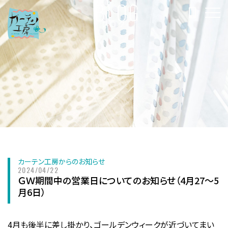
BLOG
ブログ
カーテン工房からのお知らせ
2024/04/22
ＧＷ期間中の営業日についてのお知らせ（4月27～5
月6日）
4月も後半に差し掛かり、ゴールデンウィークが近づいてまい