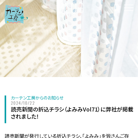
BLOG
ブログ
カーテン工房からのお知らせ
2024/10/22
読売新聞の折込チラシ（よみみvol71）に弊社が掲載
されました！
読売新聞が発行している折込チラシ、「よみみ」を皆さんご存