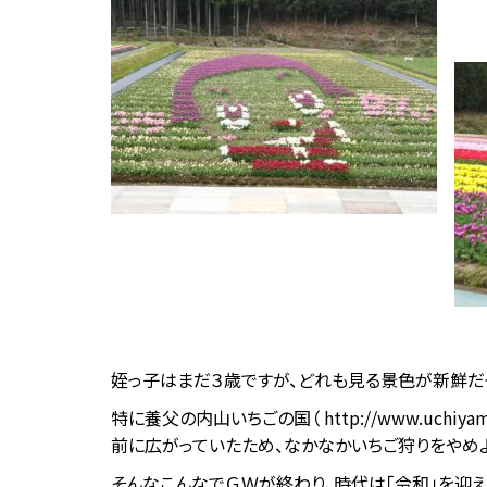
姪っ子はまだ３歳ですが、どれも見る景色が新鮮だっ
特に養父の内山いちごの国（ http://www.uchiya
前に広がっていたため、なかなかいちご狩りをやめよ
そんなこんなでＧＷが終わり、時代は「令和」を迎え